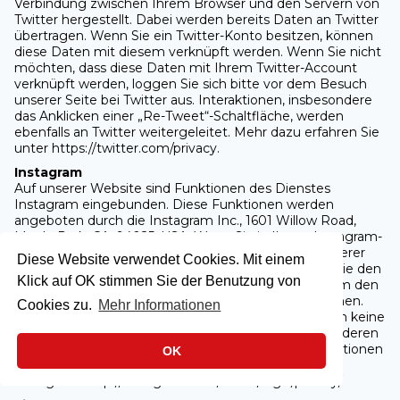
Verbindung zwischen Ihrem Browser und den Servern von
Twitter hergestellt. Dabei werden bereits Daten an Twitter
übertragen. Wenn Sie ein Twitter-Konto besitzen, können
diese Daten mit diesem verknüpft werden. Wenn Sie nicht
möchten, dass diese Daten mit Ihrem Twitter-Account
verknüpft werden, loggen Sie sich bitte vor dem Besuch
unserer Seite bei Twitter aus. Interaktionen, insbesondere
das Anklicken einer „Re-Tweet“-Schaltfläche, werden
ebenfalls an Twitter weitergeleitet. Mehr dazu erfahren Sie
unter https://twitter.com/privacy.
Instagram
Auf unserer Website sind Funktionen des Dienstes
Instagram eingebunden. Diese Funktionen werden
angeboten durch die Instagram Inc., 1601 Willow Road,
Menlo Park, CA, 94025, USA. Wenn Sie in Ihrem Instagram-
Account eingeloggt sind, können Sie die Inhalte unserer
Diese Website verwendet Cookies. Mit einem
Seiten auf Ihrem Instagram-Profil verlinken, indem Sie den
Klick auf OK stimmen Sie der Benutzung von
Instagram-Button anklicken. Dadurch kann Instagram den
Besuch unserer Seiten Ihrem Benutzerkonto zuordnen.
Cookies zu.
Mehr Informationen
Wir weisen darauf hin, dass wir als Anbieter der Seiten keine
Kenntnis vom Inhalt der übermittelten Daten sowie deren
Nutzung durch Instagram erhalten. Weitere Informationen
OK
finden Sie in den Datenschutzbestimmungen von
Instagram: http://instagram.com/about/legal/privacy/