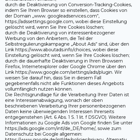
durch die Deaktivierung von Conversion-Tracking-Cookies,
indem Sie Ihren Browser so einstellen, dass Cookies von
der Domain „www. googleadservices.com“,
https://adssettings.google.com, wobei diese Einstellung
gelöscht wird, wenn Sie Ihre Cookies löschen;
durch die Deaktivierung von interessenbezogener
Werbung von den Anbietern, die Teil der
Selbstregulierungskampagne „About Ads“ sind, über den
Link https://www.aboutads.info/choices, wobei diese
Einstellung gelöscht wird, wenn Sie Ihre Cookies löschen;
durch die dauerhafte Deaktivierung in Ihren Browsern
Firefox, Internetexplorer oder Google Chrome über den
Link https://www.google.com/settings/ads/plugin. Wir
weisen Sie darauf hin, dass Sie in diesem Fall
gegebenenfalls nicht alle Funktionen dieses Angebots
vollumfänglich nutzen können.
Die Rechtsgrundlage für die Verarbeitung Ihrer Daten ist
eine Interessenabwägung, wonach der oben
beschriebenen Verarbeitung Ihrer personenbezogenen
Daten keine überwiegenden Interessen Ihrerseits
entgegenstehen (Art. 6 Abs. 1 S. 1 lit. f DSGVO). Weitere
Informationen zu Google Ads von Google finden Sie unter
https://ads.google.com/intl/de_DE/home/, sowie zum
Datenschutz bei Google allgemein:
https://www.google.de/intl/de/policies/privacy. Alternativ