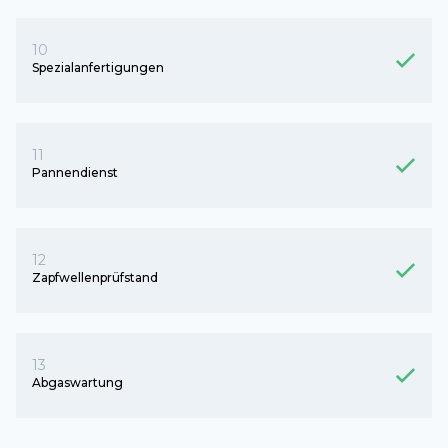
10
Spezialanfertigungen
11
Pannendienst
12
Zapfwellenprüfstand
13
Abgaswartung