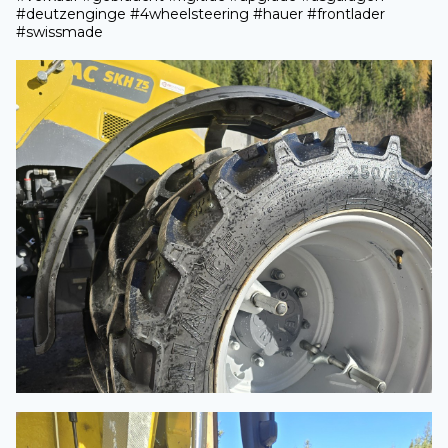
#deutzenginge #4wheelsteering #hauer #frontlader
#swissmade