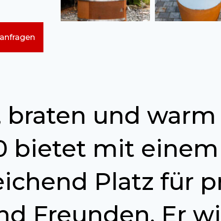
 anfragen
n, braten und warm 
0 bietet mit eine
chend Platz für p
nd Freunden. Er wi