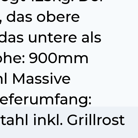
, das obere
das untere als
Höhe: 900mm
hl Massive
ieferumfang:
hl inkl. Grillrost