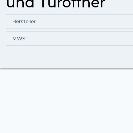
und Türöffner
Hersteller
MWST