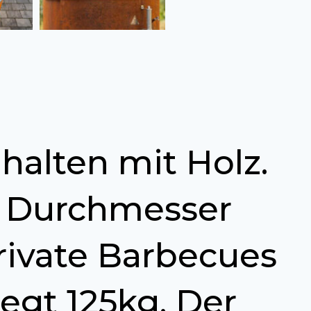
halten mit Holz.
m Durchmesser
rivate Barbecues
egt 125kg. Der