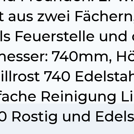
t aus zwei Fächern
 Feuerstelle und 
messer: 740mm, 
illrost 740 Edelsta
nfache Reinigung L
Rostig und Edelsta