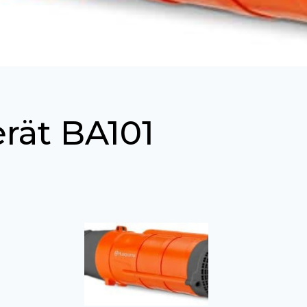
rät BA101