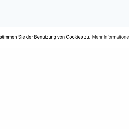
 stimmen Sie der Benutzung von Cookies zu.
Mehr Information
n AG Lenk
AS Garagen AG Blankenbu
e 64
Lenkstrasse 72
3771 Blankenburg